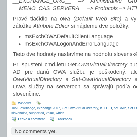
__EXCHANGE_ORG__ –> Aministrative Gr
__MENO_CAS_SERVERA__ –> Protocols –> HT
Pravé tlačidlo na
owa (Default Web Site)
a vy
záložke
Attribute Editor
si nájdeme dve položky:
msExchOWADefaultClientLanguage
msExchOWALogonAndErrorLanguage
Tieto dve hodnoty nastavíme na hodnotu slovensk
Pri spustení cmd-letu
Get-OwaVirtualDirectory
bud
AD pre danú OWA službu je poškodený, a
OwaVirtualDirectory
a S
et-OwaVirtualDirectory
sú
OWA služby na serveroch sa správajú podľa o
slovenčine.
Windows
1051
,
exchange
,
exchange 2007
,
Get-OwaVirtualDirectory
,
is
,
LCID
,
not
,
owa
,
Set-O
slovencina
,
supported
,
value
,
which
Leave a comment
Trackback
No comments yet.