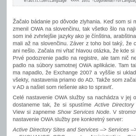
efaultClientLanguage  <<<< 1051 -LogonAndErrorLangua
Žačalo bádanie po dôvode zlyhania. Keď som si 
zmenil OWA na slovenčinu, tak všetko šlo na naj
som iné zvhrlejšie jazyky ako je čínština, arabšti
mali až na slovenčinu. Záver z toho bol taký, že 
ani nešlo. Začala mi vŕtať hlavou otázka, že kde s
Prvé podozrenie padlo na registre, ale tam nič n
padlo na súbory samotnej OWA aplikácie. Tam tak
ma napadlo, že Exchange 2007 a vyššie si uklada
všekty, nastavenia priamo do AD. Takže som začal
v AD a našiel som riešenie ako to spraviť.
Celé nastavenie OWA služby sa nachádza v jej o
dostaneme tak, že si spustíme
Active Directory
View si zapneme
Show Services Node
. V stromo
nastavenie OWA služby pre konkretný server:
Active Directory Sites and Services –> Services 