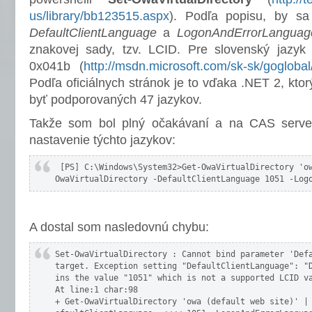
us/library/bb123515.aspx
). Podľa popisu, by sa
DefaultClientLanguage
a
LogonAndErrorLanguag
znakovej sady, tzv. LCID. Pre slovenský jazyk 
0x041b (
http://msdn.microsoft.com/sk-sk/gogloba
Podľa oficiálnych stránok je to vďaka .NET 2, kt
byť podporovaných 47 jazykov.
Takže som bol plný očakávaní a na CAS serve
nastavenie týchto jazykov:
 [PS] C:\Windows\System32>Get-OwaVirtualDirectory 'ow
OwaVirtualDirectory -DefaultClientLanguage 1051 -Log
A dostal som nasledovnú chybu:
Set-OwaVirtualDirectory : Cannot bind parameter 'Defa
target. Exception setting "DefaultClientLanguage": "D
ins the value "1051" which is not a supported LCID va
At line:1 char:98

+ Get-OwaVirtualDirectory 'owa (default web site)' | 