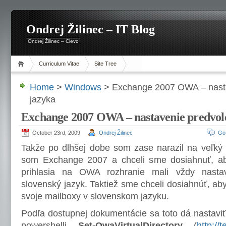
Ondrej Žilinec – IT Blog
Ondrej Žilinec – Cievo
Curriculum Vitae
Site Tree
Home
>
Windows
> Exchange 2007 OWA – nast
jazyka
Exchange 2007 OWA – nastavenie predvol
October 23rd, 2009
Ondrej Žilinec
Go
Takže po dlhšej dobe som zase narazil na veľký
som Exchange 2007 a chceli sme dosiahnuť, aby 
prihlasia na OWA rozhranie mali vždy nasta
slovenský jazyk. Taktiež sme chceli dosiahnúť, aby
svoje mailboxy v slovenskom jazyku.
Podľa dostupnej dokumentácie sa toto dá nastavi
powershelli
Set-OwaVirtualDirectory
(
http://