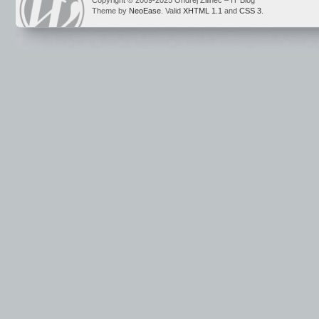
Copyright © 2009-2025 Ondrej Žilinec – IT Blog
Theme by
NeoEase
. Valid
XHTML 1.1
and
CSS 3
.