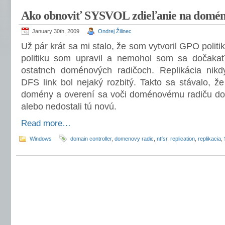
Ako obnoviť SYSVOL zdieľanie na domén
January 30th, 2009
Ondrej Žilinec
Už pár krát sa mi stalo, že som vytvoril GPO polit
politiku som upravil a nemohol som sa dočakať 
ostatnch doménových radičoch. Replikácia ni
DFS link bol nejaký rozbitý. Takto sa stávalo, že 
domény a overení sa voči doménovému radiču dosta
alebo nedostali tú novú.
Read more…
Windows
domain controller
,
domenovy radic
,
ntfsr
,
replication
,
replikacia
,