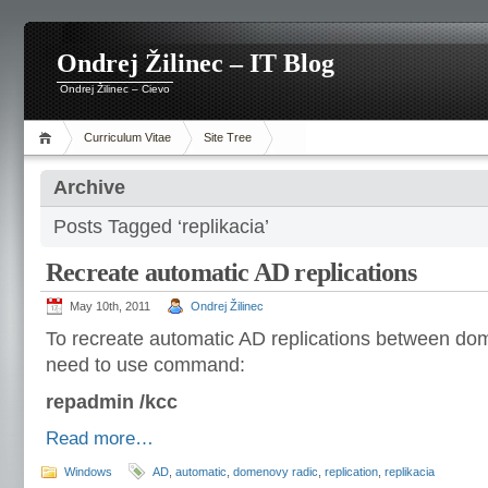
Ondrej Žilinec – IT Blog
Ondrej Žilinec – Cievo
Curriculum Vitae
Site Tree
Archive
Posts Tagged ‘replikacia’
Recreate automatic AD replications
May 10th, 2011
Ondrej Žilinec
To recreate automatic AD replications between dom
need to use command:
repadmin /kcc
Read more…
Windows
AD
,
automatic
,
domenovy radic
,
replication
,
replikacia