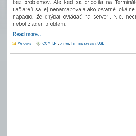
bez problemov. Ale keď sa pripojila na Terminál
tlačiareň sa jej nenamapovala ako ostatné lokálne
napadlo, že chýbal ovládač na serveri. Nie, nec
nebol žiaden problém.
Read more…
Windows
COM
,
LPT
,
printer
,
Terminal session
,
USB