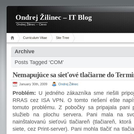
Ondrej Žilinec – IT Blog
Ondrej Žilinec – Cievo
Curriculum Vitae
Site Tree
Archive
Posts Tagged ‘COM’
Nemapujúce sa sieťové tlačiarne do Termi
January 30th, 2009
Ondrej Žilinec
Problém:
U jedného zákazníka sme riešili prip
RRAS cez ISA VPN. O tomto riešení ešte napí
tomuto problému. Z pobočky sa pripajala pani
služieb na plochu servera. Pani mala na svo
nainštalovanú sieťovú tlačiareň (tlačiareň, ktor
siete, cez Print-server). Pani mohla tlačiť na tlači