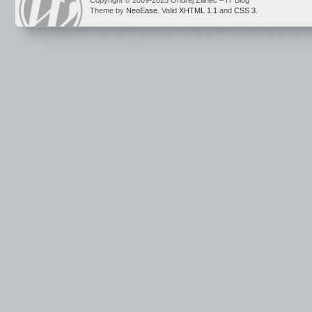
Copyright © 2009-2025 Ondrej Žilinec – IT Blog
Theme by
NeoEase
. Valid
XHTML 1.1
and
CSS 3
.