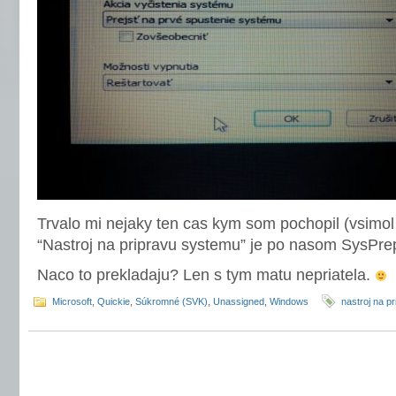
Trvalo mi nejaky ten cas kym som pochopil (vsimol 
“Nastroj na pripravu systemu” je po nasom SysPr
Naco to prekladaju? Len s tym matu nepriatela.
Microsoft
,
Quickie
,
Súkromné (SVK)
,
Unassigned
,
Windows
nastroj na p